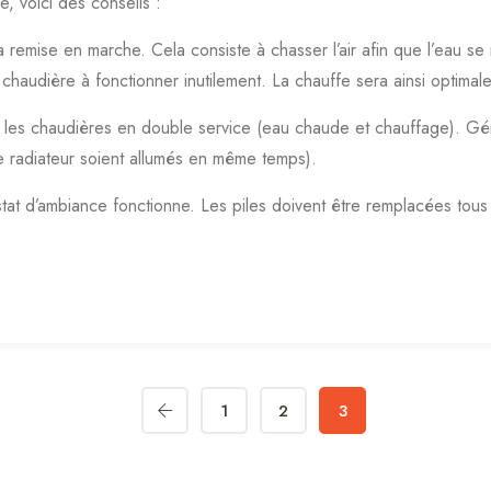
, voici des conseils :
a remise en marche. Cela consiste à chasser l’air afin que l’eau s
a chaudière à fonctionner inutilement. La chauffe sera ainsi optimale
es chaudières en double service (eau chaude et chauffage). Gén
e radiateur soient allumés en même temps).
at d’ambiance fonctionne. Les piles doivent être remplacées tous 
1
2
3