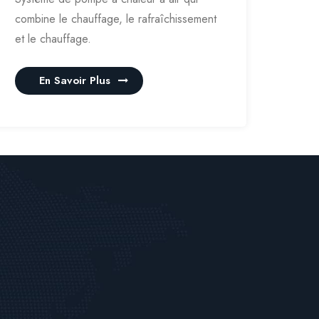
combine le chauffage, le rafraîchissement
et le chauffage.
En Savoir Plus