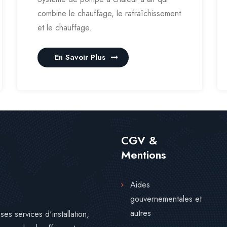
combine le chauffage, le rafraîchissement
et le chauffage.
En Savoir Plus
CGV &
Mentions
Aides
gouvernementales et
autres
s services d'installation,