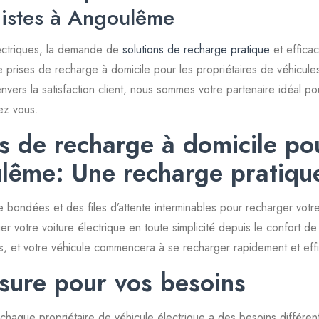
gistes à Angoulême
lectriques, la demande de
solutions de recharge pratique
et effic
n de prises de recharge à domicile pour les propriétaires de véhicu
ers la satisfaction client, nous sommes votre partenaire idéal po
hez vous.
es de recharge à domicile po
lême: Une recharge pratique
ce bondées et des files d’attente interminables pour recharger votr
votre voiture électrique en toute simplicité depuis le confort de vo
rts, et votre véhicule commencera à se recharger rapidement et ef
sure pour vos besoins
e propriétaire de véhicule électrique a des besoins différents