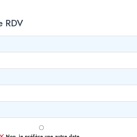
le RDV
Non, je préfère une autre date